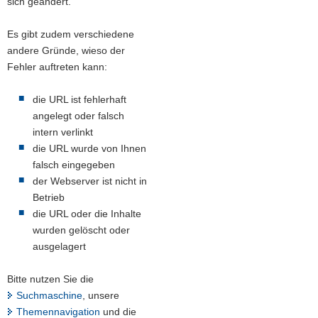
sich geändert.
a
v
Es gibt zudem verschiedene
i
andere Gründe, wieso der
g
Fehler auftreten kann:
a
t
die URL ist fehlerhaft
i
angelegt oder falsch
o
intern verlinkt
n
die URL wurde von Ihnen
falsch eingegeben
der Webserver ist nicht in
Betrieb
die URL oder die Inhalte
wurden gelöscht oder
ausgelagert
Bitte nutzen Sie die
Suchmaschine
, unsere
Themennavigation
und die