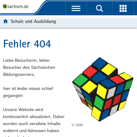
P
P
H
F
o
o
a
o
r
r
u
o
Schule und Ausbildung
t
t
p
t
a
a
t
e
l
l
i
r
Fehler 404
Hauptinhalt
ü
n
n
-
b
a
h
B
e
v
a
e
Liebe Besucherin, lieber
r
i
l
r
Besucher des Sächsischen
g
g
t
e
Bildungsservers,
r
a
i
e
t
c
hier ist leider etwas schief
i
i
h
gegangen:
f
o
e
n
Unsere Website wird
n
kontinuierlich aktualisiert. Dabei
d
wurden auch veraltete Inhalte
© SMK
e
entfernt und Adressen haben
N