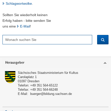
Schlagwortwolke
.
Sollten Sie wiederholt keinen
Erfolg haben - bitte senden Sie
uns eine
E-Mail
!
Suchbegriff
Footer-
Herausgeber
Bereich
Sächsisches Staatsministerium für Kultus
Carolaplatz 1
01097
Dresden
Telefon:
+49 351 564-65122
Telefax:
+49 351 564-66248
E-Mail:
buerger@bildung.sachsen.de